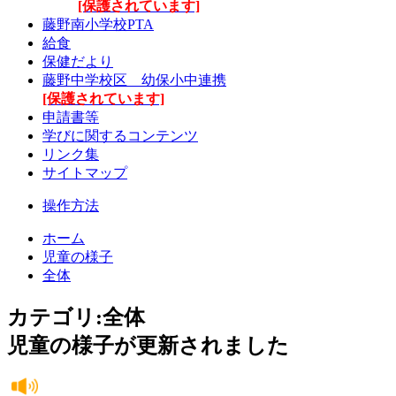
[保護されています]
藤野南小学校PTA
給食
保健だより
藤野中学校区 幼保小中連携
[保護されています]
申請書等
学びに関するコンテンツ
リンク集
サイトマップ
操作方法
ホーム
児童の様子
全体
カテゴリ:全体
児童の様子が更新されました