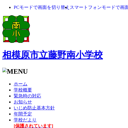
PCモードで画面を切り替え
スマートフォンモードで画
相模原市立藤野南小学校
ホーム
学校概要
緊急時の対応
お知らせ
いじめ防止基本方針
年間予定
学校だより
[保護されています]