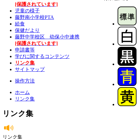
[保護されています]
児童の様子
藤野南小学校PTA
給食
保健だより
藤野中学校区 幼保小中連携
[保護されています]
申請書等
学びに関するコンテンツ
リンク集
サイトマップ
操作方法
ホーム
リンク集
リンク集
リンク集