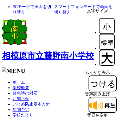
PCモードで画面を切
スマートフォンモードで画面を
文字サイズ
り替え
切り替え
相模原市立藤野南小学校
ふりがな表示
ホーム
学校概要
緊急時の対応
音声読み上げ
お知らせ
いじめ防止基本方針
年間予定
学校だより
背景色変更