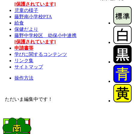
[保護されています]
児童の様子
藤野南小学校PTA
給食
保健だより
藤野中学校区 幼保小中連携
[保護されています]
申請書等
学びに関するコンテンツ
リンク集
サイトマップ
操作方法
ただいま編集中です！