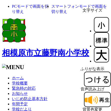
PCモードで画面を切
スマートフォンモードで画面を
文字サイズ
り替え
切り替え
相模原市立藤野南小学校
ふりがな表示
ホーム
学校概要
緊急時の対応
音声読み上げ
お知らせ
いじめ防止基本方針
年間予定
学校だより
背景色変更