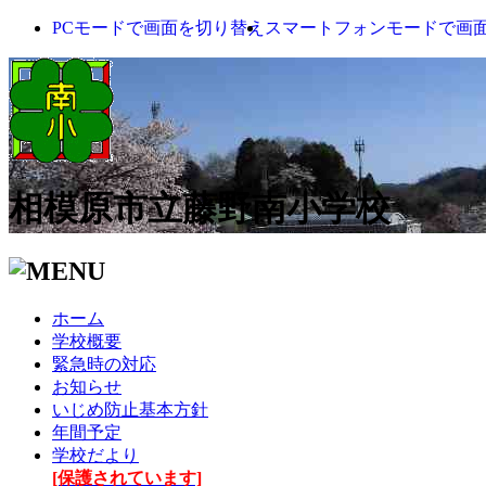
PCモードで画面を切り替え
スマートフォンモードで画
相模原市立藤野南小学校
ホーム
学校概要
緊急時の対応
お知らせ
いじめ防止基本方針
年間予定
学校だより
[保護されています]