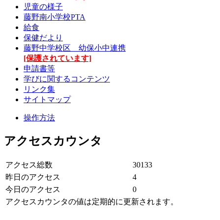
児童の様子
藤野南小学校PTA
給食
保健だより
藤野中学校区 幼保小中連携
[保護されています]
申請書等
学びに関するコンテンツ
リンク集
サイトマップ
操作方法
アクセスカウンタ
アクセス総数
30133
昨日のアクセス
4
今日のアクセス
0
アクセスカウンタの値は定期的に更新されます。