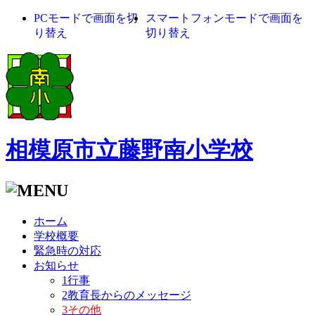
PCモードで画面を切
スマートフォンモードで画面を
り替え
切り替え
相模原市立藤野南小学校
ホーム
学校概要
緊急時の対応
お知らせ
1行事
2教育長からのメッセージ
3その他