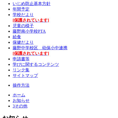
いじめ防止基本方針
年間予定
学校だより
[保護されています]
児童の様子
藤野南小学校PTA
給食
保健だより
藤野中学校区 幼保小中連携
[保護されています]
申請書等
学びに関するコンテンツ
リンク集
サイトマップ
操作方法
ホーム
お知らせ
3その他