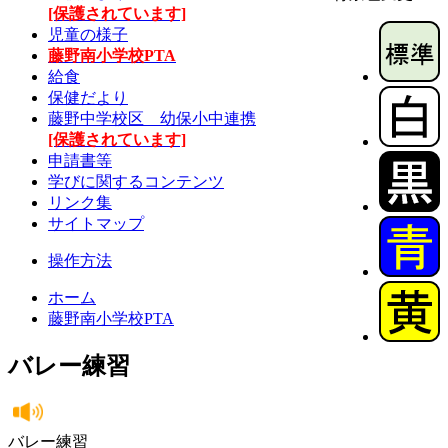
[保護されています]
児童の様子
藤野南小学校PTA
給食
保健だより
藤野中学校区 幼保小中連携
[保護されています]
申請書等
学びに関するコンテンツ
リンク集
サイトマップ
操作方法
ホーム
藤野南小学校PTA
バレー練習
バレー練習