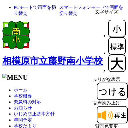
PCモードで画面を切
スマートフォンモードで画面を
文字サイズ
り替え
切り替え
相模原市立藤野南小学校
ふりがな表示
ホーム
学校概要
緊急時の対応
音声読み上げ
お知らせ
いじめ防止基本方針
年間予定
学校だより
背景色変更